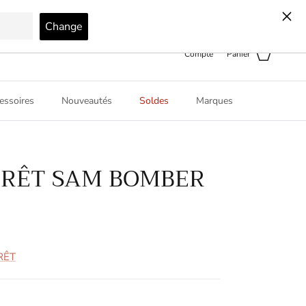
Pays
Langue
Boutique Virtuelle 360
Canada (CAD $)
Français
Compte
Panier
essoires
Nouveautés
Soldes
Marques
ORÊT SAM BOMBER
RÊT