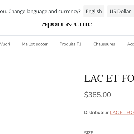
Livraison gratuite avec tout achat de 100$+
Sport & Chic
Vuori
Maillot soccer
Produits F1
Chaussures
Acc
LAC ET F
$385.00
Distributeur
LAC ET FO
SIZE